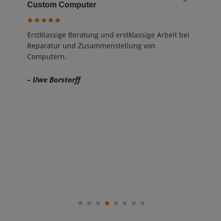
Service Empfehlung
e Arbeit bei
Einfach Top Service
on
– Thomas Mueller
1
2
3
4
5
6
7
8