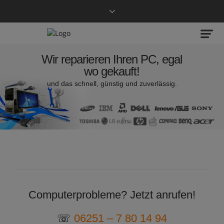
Wir reparieren Ihren PC, egal
Jede Woche neue Angebote
wo gekauft!
und das schnell, günstig und zuverlässig.
Leasing Rückläufer
Gebrauchte Geräte zum kleinen Preis.
Computerprobleme? Jetzt anrufen!
☏
06251 – 7 80 14 94