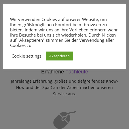
Wieso
HV-Computer?
Wir verwenden Cookies auf unserer Website, um
Ihnen größtmöglichen Komfort beim browsen zu
Unser Know How – Ihr Vorteil
bieten, indem wir uns an Ihre Vorlieben erinnern wenn
Ihre Besuche bei uns sich wiederholen. Durch Klicken
auf "Akzeptieren" stimmen Sie der Verwendung aller
Cookies zu.
Cookie settings
Akzeptieren
Erfahrene
Fachleute
Jahrelange Erfahrung, großes und tiefgreifendes Know-
How und der Spaß an der Arbeit machen unseren
Service aus.